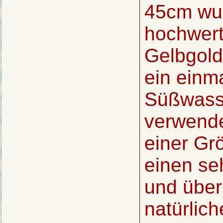
45cm wur
hochwert
Gelbgold
ein einm
Süßwasse
verwende
einer Gr
einen se
und über
natürlich