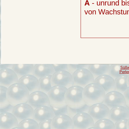
A
- unrund bis
von Wachstu
Süßw
Perle