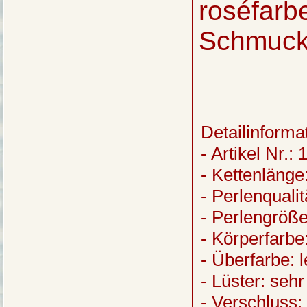
roséfarb
Schmuck 
Detailinforma
- Artikel Nr.:
- Kettenläng
- Perlenquali
- Perlengröße
- Körperfarbe
- Überfarbe: l
- Lüster: sehr
- Verschluss: