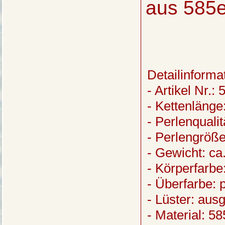
aus 585e
Detailinforma
- Artikel Nr.:
- Kettenläng
- Perlenquali
- Perlengröß
- Gewicht: c
- Körperfarbe
- Überfarbe: 
- Lüster: aus
- Material: 5