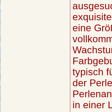
ausgesuch
exquisite
eine Grö
vollkomm
Wachstum
Farbgebu
typisch f
der Perl
Perlenan
in einer