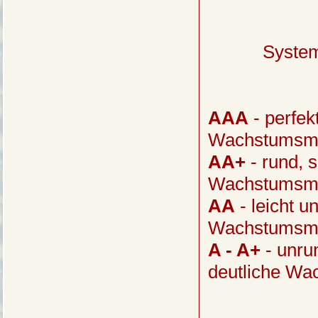
Syste
AAA
- perfek
Wachstumsme
AA+
- rund, s
Wachstumsmer
AA
- leicht u
Wachstumsme
A - A+
- unru
deutliche W