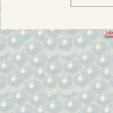
Süßw
Perle