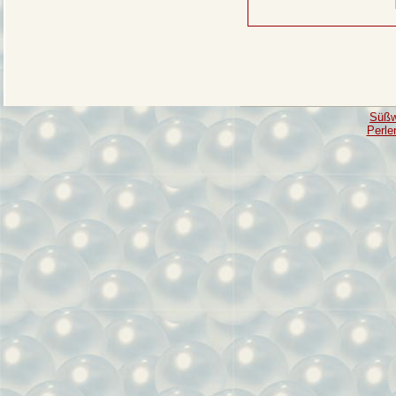
Süßw
Perle