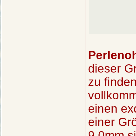
Perleno
dieser G
zu finde
vollkomm
einen exq
einer Gr
9,0mm si