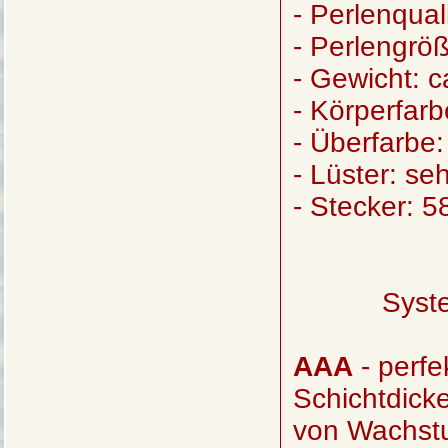
- Perlenqual
- Perlengrö
- Gewicht: 
- Körperfarb
- Überfarbe:
- Lüster: se
- Stecker: 5
Syst
AAA
- perfe
Schichtdick
von Wachst