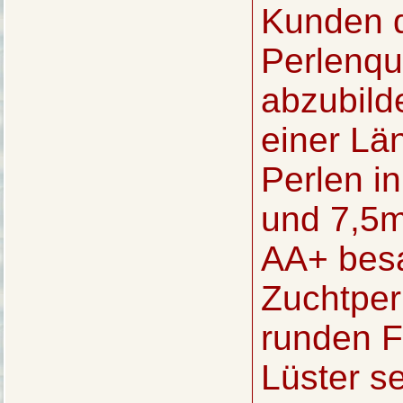
Kunden d
Perlenqu
abzubild
einer Lä
Perlen i
und 7,5m
AA+ besa
Zuchtperl
runden F
Lüster s