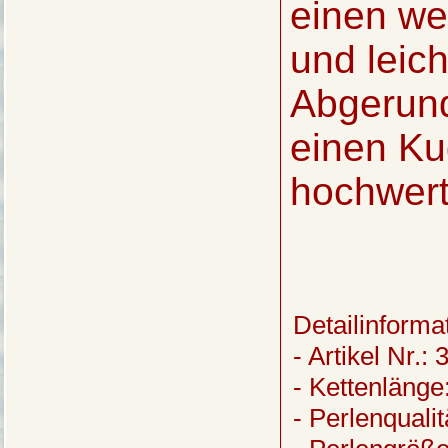
einen we
und leic
Abgerund
einen Ku
hochwert
Detailinforma
- Artikel Nr.:
- Kettenläng
- Perlenquali