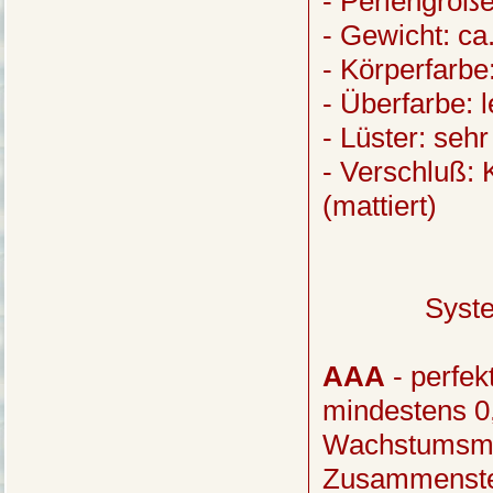
- Perlengröße
- Gewicht: c
- Körperfarbe
- Überfarbe: l
- Lüster: sehr
- Verschluß: 
(mattiert)
Syst
AAA
- perfek
mindestens 0
Wachstumsme
Zusammenste