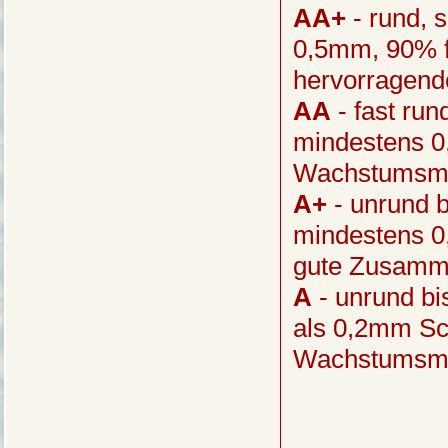
AA+
- rund, 
0,5mm, 90% 
hervorragen
AA
- fast run
mindestens 0
Wachstumsme
A+
- unrund b
mindestens 
gute Zusamm
A
- unrund bis
als 0,2mm Sch
Wachstumsme