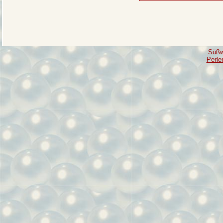
Süßw
Perle